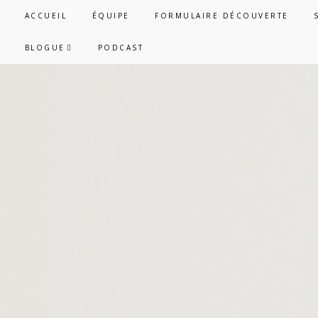
Skip
Skip
ACCUEIL
ÉQUIPE
FORMULAIRE DÉCOUVERTE
to
to
primary
main
BLOGUE
PODCAST
navigation
content